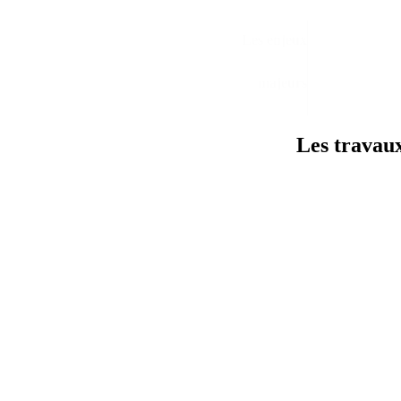
Les enjeux
majeurs
Les travau