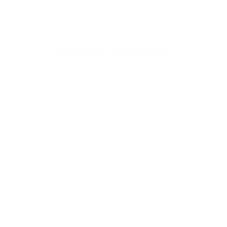
Nos autres réalisations
euble de bureaux transformé en campus d’enseignement supérieur.