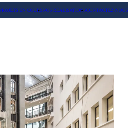
PROJETS EN COURS
NOS RÉALISATIONS
CONTACTEZ-NOUS
e – 94 GAMBETTA
eaux des années 50 et 90 à Paris
m² de commerces.