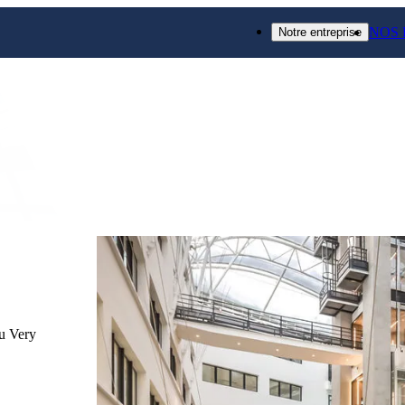
NOS 
Notre entreprise
Réalisation terminée
Paris 20èm
Réhabilitation lourde d’un immeuble de bur
avec création de 3.500 
u Very