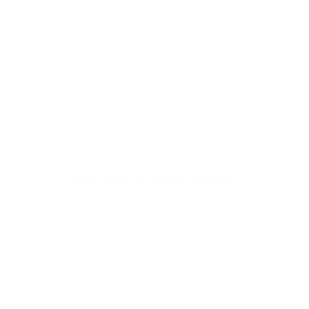
Nos autres réalisations
euble de bureaux transformé en campus d’enseignement supérieur.