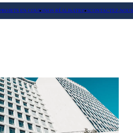
PROJETS EN COURS
NOS RÉALISATIONS
CONTACTEZ-NOUS
 HOTEL MAMA SHELTER
 de 10.000 m² en hôtel de 211
s. Loué à MAMA SHELTER, cédé en
TREAM.