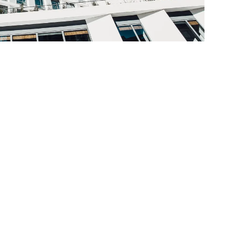
 restaurants, 1 bar et 5 salles de réunions formant un business
 livraison clé en main.