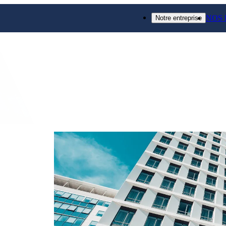
NOS 
Notre entreprise
Réalisation terminée
Puteaux (92) –
Transformation d’une tour de bureaux IGH
chambres, avec surélévation de 2 étage
VEFA à A