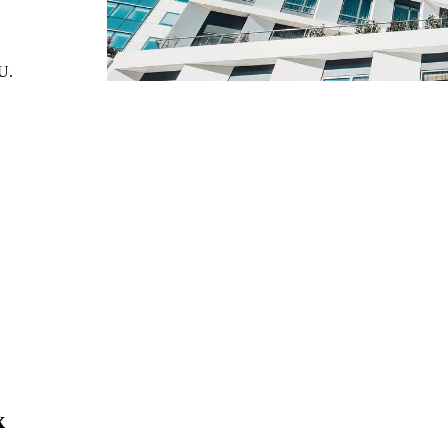
U.
Du fait de l’envergure du projet – transformer une tour IGH en un hôtel de 211 chambres, 2
center – les enjeux furent multiples et complexes :
L’une des très rares transformations Bureaux – Hôtel.
Une restructuration lourde : dépolluer/retravailler le socle/surélever.
Le contexte réglementaire IGH, spécifique et unique.
Une programmation multiple (hôtel, restaurants, bar, salles de réunions…).
Vente en VEFA en cours d’opération, intégration des travaux preneurs au phasage et
x